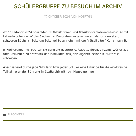
SCHÜLERGRUPPE ZU BESUCH IM ARCHIV
17. OKTOBER 2024
VON
HOERWIN
Am 17. Oktober 2024 besuchten 20 Schülerinnen und Schüler der Volksschulkasse 4c mit
Lehrerin Johanna Luf das Stadtarchiv. Besonders angetan waren sie von den alten,
schweren Büchern, Seite um Seite voll beschrieben mit der “rätselhaften” Kurrentschrift.
In Kleingruppen versuchten sie dann die gestellte Aufgabe zu lösen, einzelne Wörter aus
alten Urkunden zu entziffern und bemühten sich, den eigenen Namen in Kurrent zu
schreiben.
Abschließend durfte jede Schülerin bzw. jeder Schüler eine Urkunde für die erfolgreiche
Teilnahme an der Führung im Stadtarchiv mit nach Hause nehmen.
KATEGORIEN
ALLGEMEIN