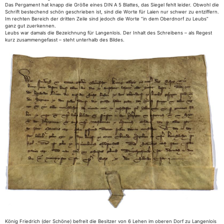
Das Pergament hat knapp die Größe eines DIN A 5 Blattes, das Siegel fehlt leider. Obwohl die
Schrift bestechend schön geschrieben ist, sind die Worte für Laien nur schwer zu entziffern.
Im rechten Bereich der dritten Zeile sind jedoch die Worte “in dem Oberdnorf zu Leubs”
ganz gut zuerkennen.
Leubs war damals die Bezeichnung für Langenlois. Der Inhalt des Schreibens – als Regest
kurz zusammengefasst – steht unterhalb des Bildes.
König Friedrich (der Schöne) befreit die Besitzer von 6 Lehen im oberen Dorf zu Langenlois