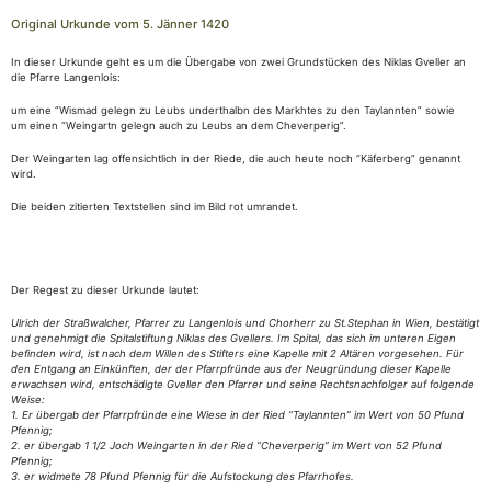
Original Urkunde vom 5. Jänner 1420
In dieser Urkunde geht es um die Übergabe von zwei Grundstücken des Niklas Gveller an
die Pfarre Langenlois:
um eine “Wismad gelegn zu Leubs underthalbn des Markhtes zu den Taylannten” sowie
um einen “Weingartn gelegn auch zu Leubs an dem Cheverperig”.
Der Weingarten lag offensichtlich in der Riede, die auch heute noch “Käferberg” genannt
wird.
Die beiden zitierten Textstellen sind im Bild rot umrandet.
Der Regest zu dieser Urkunde lautet:
Ulrich der Straßwalcher, Pfarrer zu Langenlois und Chorherr zu St.Stephan in Wien, bestätigt
und genehmigt die Spitalstiftung Niklas des Gvellers. Im Spital, das sich im unteren Eigen
befinden wird, ist nach dem Willen des Stifters eine Kapelle mit 2 Altären vorgesehen. Für
den Entgang an Einkünften, der der Pfarrpfründe aus der Neugründung dieser Kapelle
erwachsen wird, entschädigte Gveller den Pfarrer und seine Rechtsnachfolger auf folgende
Weise:
1. Er übergab der Pfarrpfründe eine Wiese in der Ried “Taylannten” im Wert von 50 Pfund
Pfennig;
2. er übergab 1 1/2 Joch Weingarten in der Ried “Cheverperig” im Wert von 52 Pfund
Pfennig;
3. er widmete 78 Pfund Pfennig für die Aufstockung des Pfarrhofes.