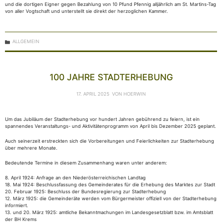
und die dortigen Eigner gegen Bezahlung von 10 Pfund Pfennig alljährlich am St. Martins-Tag
von aller Vogtschaft und unterstellt sie direkt der herzoglichen Kammer.
KATEGORIEN
ALLGEMEIN
100 JAHRE STADTERHEBUNG
17. APRIL 2025
VON
HOERWIN
Um das Jubiläum der Stadterhebung vor hundert Jahren gebührend zu feiern, ist ein
spannendes Veranstaltungs- und Aktivitätenprogramm von April bis Dezember 2025 geplant.
Auch seinerzeit erstreckten sich die Vorbereitungen und Feierlichkeiten zur Stadterhebung
über mehrere Monate.
Bedeutende Termine in diesem Zusammenhang waren unter anderem:
8. April 1924: Anfrage an den Niederösterreichischen Landtag
18. Mai 1924: Beschlussfassung des Gemeinderates für die Erhebung des Marktes zur Stadt
20. Februar 1925: Beschluss der Bundesregierung zur Stadterhebung
12. März 1925: die Gemeinderäte werden vom Bürgermeister offiziell von der Stadterhebung
informiert.
13. und 20. März 1925: amtliche Bekanntmachungen im Landesgesetzblatt bzw. im Amtsblatt
der BH Krems