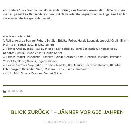
Am 3. März 2025 fand die konstituierende Sitzung des Gemeinderates statt. Dabei wurden
die neu gewählten Gemeinderätinnen und Gemeinderäte begrüßt und wichtige Weichen für
die kommende Amtsperiode gestellt.
von links nach rechts:
1. Reihe: Andrea Berner, Robert Schäfer, Brigitte Reiter, Harald Leopold, Leopold Groiß, Birgit
Meinhard, Stefan Nastl, Brigitte Schuh
2. Reihe: Anita Bücsek, Paul Buchinger, Karl Schierer, René Schimanek, Thomas Redl,
Christian Schuh, Harald Zeller, Florian Ketter
3. Reihe: Robert Ensbacher, Elisabeth Haindl, Gerhard Lemp, Cornelia Taschler, Raimund
Vesselsky, Georg Samek, Ingrid Hammerl
4. Reihe: Matthias Mayrhuber, Thomas Taschler, Karl Maurer, Andreas Schäfer, Christian
Kittenberger, Alexander Nastl, Mathias Fürpaß, Anita Hamböck
nicht im Bild: Simone Fragner, Gernot Ortner
KATEGORIEN
ALLGEMEIN
” BLICK ZURÜCK ” – JÄNNER VOR 605 JAHREN
5. JANUAR 2025
VON
HOERWIN