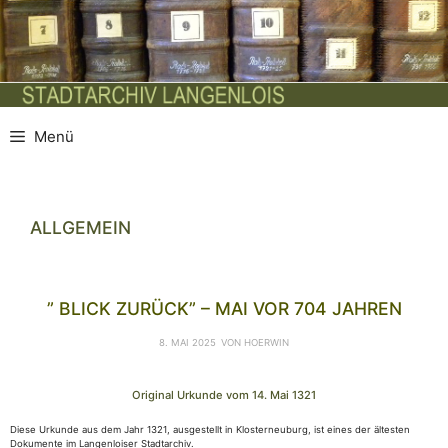
Zum
Inhalt
springen
Menü
ALLGEMEIN
” BLICK ZURÜCK” – MAI VOR 704 JAHREN
8. MAI 2025
VON
HOERWIN
Original Urkunde vom 14. Mai 1321
Diese Urkunde aus dem Jahr 1321, ausgestellt in Klosterneuburg, ist eines der ältesten
Dokumente im Langenloiser Stadtarchiv.