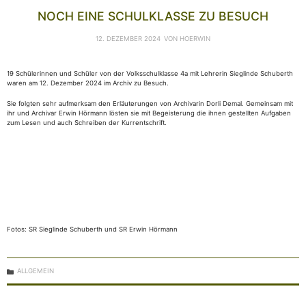
NOCH EINE SCHULKLASSE ZU BESUCH
12. DEZEMBER 2024
VON
HOERWIN
19 Schülerinnen und Schüler von der Volksschulklasse 4a mit Lehrerin Sieglinde Schuberth
waren am 12. Dezember 2024 im Archiv zu Besuch.
Sie folgten sehr aufmerksam den Erläuterungen von Archivarin Dorli Demal. Gemeinsam mit
ihr und Archivar Erwin Hörmann lösten sie mit Begeisterung die ihnen gestellten Aufgaben
zum Lesen und auch Schreiben der Kurrentschrift.
Fotos: SR Sieglinde Schuberth und SR Erwin Hörmann
KATEGORIEN
ALLGEMEIN