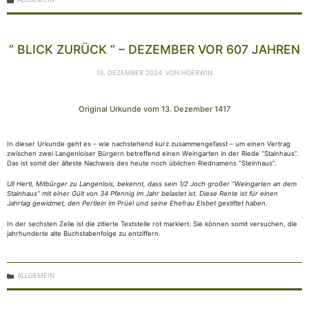
” BLICK ZURÜCK ” – DEZEMBER VOR 607 JAHREN
13. DEZEMBER 2024
VON
HOERWIN
Original Urkunde vom 13. Dezember 1417
In dieser Urkunde geht es – wie nachstehend kurz zusammengefasst – um einen Vertrag
zwischen zwei Langenloiser Bürgern betreffend einen Weingarten in der Riede “Stainhaus”.
Das ist somit der älteste Nachweis des heute noch üblichen Riednamens “Steinhaus”.
Ull Hertl, Mitbürger zu Langenlois, bekennt, dass sein 1/2 Joch großer “Weingarten an dem
Stainhaus” mit einer Gült von 34 Pfennig im Jahr belastet ist. Diese Rente ist für einen
Jahrtag gewidmet, den Pertlein im Prüel und seine Ehefrau Elsbet gestiftet haben.
In der sechsten Zeile ist die zitierte Textstelle rot markiert. Sie können somit versuchen, die
jahrhunderte alte Buchstabenfolge zu entziffern.
KATEGORIEN
ALLGEMEIN