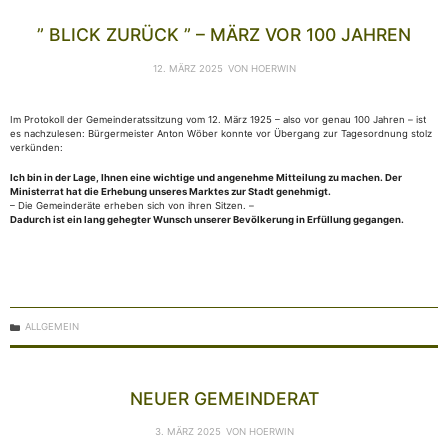
” BLICK ZURÜCK ” – MÄRZ VOR 100 JAHREN
12. MÄRZ 2025
VON
HOERWIN
Im Protokoll der Gemeinderatssitzung vom 12. März 1925 – also vor genau 100 Jahren – ist
es nachzulesen: Bürgermeister Anton Wöber konnte vor Übergang zur Tagesordnung stolz
verkünden:
Ich bin in der Lage, Ihnen eine wichtige und angenehme Mitteilung zu machen. Der
Ministerrat hat die Erhebung unseres Marktes zur Stadt genehmigt.
– Die Gemeinderäte erheben sich von ihren Sitzen. –
Dadurch ist ein lang gehegter Wunsch unserer Bevölkerung in Erfüllung gegangen.
KATEGORIEN
ALLGEMEIN
NEUER GEMEINDERAT
3. MÄRZ 2025
VON
HOERWIN