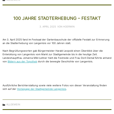
100 JAHRE STADTERHEBUNG – FESTAKT
3. APRIL 2025
VON
HOERWIN
Am 3. April 2025 fand im Festsaal der Gartenbauschule der offizielle Festakt zur Erinnerung
an die Stadterhebung von Langenlois vor 100 Jahren statt.
Nach Begrüßungsworten gab Bürgermeister Harald Leopold einen Überblick über die
Entwicklung von Langenlois vom Markt zur Stadtgemeinde bis in die heutige Zeit.
Landeshauptfrau Johanna Mikl-Leitner hielt die Festrede und Frau Dorli Demal führte anhand
von
Bildern aus der Topothek
durch die bewegte Geschichte von Langenlois.
Ausführliche Berichterstattung sowie viele weitere Fotos von dieser Veranstaltung finden
sich auf der
Homepage der Stadtgemeinde Langenlois
.
KATEGORIEN
ALLGEMEIN