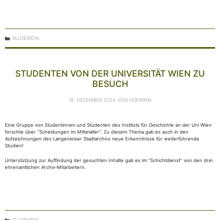
KATEGORIEN
ALLGEMEIN
STUDENTEN VON DER UNIVERSITÄT WIEN ZU
BESUCH
18. DEZEMBER 2024
VON
HOERWIN
Eine Gruppe von Studentinnen und Studenten des Instituts für Geschichte an der Uni Wien
forschte über “Scheidungen im Mittelalter”. Zu diesem Thema gab es auch in den
Aufzeichnungen des Langenloiser Stadtarchivs neue Erkenntnisse für weiterführende
Studien!
Unterstützung zur Auffindung der gesuchten Inhalte gab es im “Schichtdienst” von den drei
ehrenamtlichen Archiv-Mitarbeitern.
KATEGORIEN
ALLGEMEIN