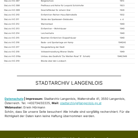
StaLois IV.C.007
Bürgerschule
1913
StaLois IV.C.008
Preßhaus und Keller für Leopold Schönhofer
1923
StaLois IV.C.009
Geschäftslokal für Johann Gral
1926
StaLois IV.C.010
Einfamilien-Reihen-Haus Bahnstraße
1932
StaLois IV.C.011
Skizze des Sparkassen-Gebäudes
s. d.
StaLois IV.C.012
Wannenbad
1940
StaLois IV.C.013
Einfamilien – Wohnhäuser
1940
StaLois IV.C.014
Leichenhalle
1940
StaLois IV.C.015
Beamten-Einfamilien-Doppelhäuser
1940
StaLois IV.C.016
Bade- und Sportanlage am Kamp
1940/42
StaLois IV.C.017
Neugestaltung der Stadt
1942
StaLois IV.C.018
Volkswohnsiedlung Wiener Straße
1949
StaLois IV.C.018a
Umbau des Gasthofs “Zur Weißen Rose” (F. Schalk)
1946,1949
StaLois IV.C.019
Brücke über den Loisbach
STADTARCHIV LANGENLOIS
Datenschutz
| Impressum:
Stadtarchiv Langenlois, Walterstraße 41, 3550 Langenlois,
Österreich. Tel. +432734/32225,
Mail:
stadtarchiv(at)langenlois.gv.at
Webmaster:
Erwin Hörmann
Schön, dass Sie unsere Seite besuchen! Alle Inhalte sind sorgfältig recherchiert. Für die
Richtigkeit der Daten kann keine Haftung übernommen werden.