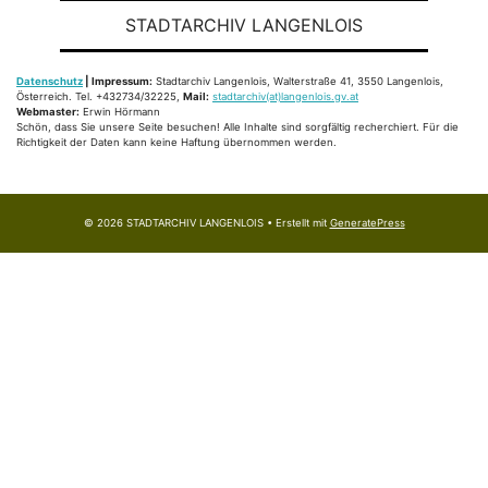
STADTARCHIV LANGENLOIS
Datenschutz
| Impressum:
Stadtarchiv Langenlois, Walterstraße 41, 3550 Langenlois,
Österreich. Tel. +432734/32225,
Mail:
stadtarchiv(at)langenlois.gv.at
Webmaster:
Erwin Hörmann
Schön, dass Sie unsere Seite besuchen! Alle Inhalte sind sorgfältig recherchiert. Für die
Richtigkeit der Daten kann keine Haftung übernommen werden.
© 2026 STADTARCHIV LANGENLOIS
• Erstellt mit
GeneratePress