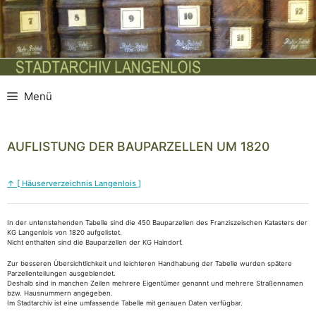
Zum
Inhalt
springen
Menü
AUFLISTUNG DER BAUPARZELLEN UM 1820
↑ [ Häuserverzeichnis Langenlois ]
In der untenstehenden Tabelle sind die 450 Bauparzellen des Franziszeischen Katasters der
KG Langenlois von 1820 aufgelistet.
Nicht enthalten sind die Bauparzellen der KG Haindorf.
Zur besseren Übersichtlichkeit und leichteren Handhabung der Tabelle wurden spätere
Parzellenteilungen ausgeblendet.
Deshalb sind in manchen Zeilen mehrere Eigentümer genannt und mehrere Straßennamen
bzw. Hausnummern angegeben.
Im Stadtarchiv ist eine umfassende Tabelle mit genauen Daten verfügbar.