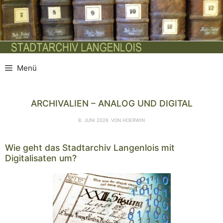
Zum
Inhalt
springen
Menü
ARCHIVALIEN – ANALOG UND DIGITAL
8. JUNI 2026
VON
HOERWIN
Wie geht das Stadtarchiv Langenlois mit
Digitalisaten um?