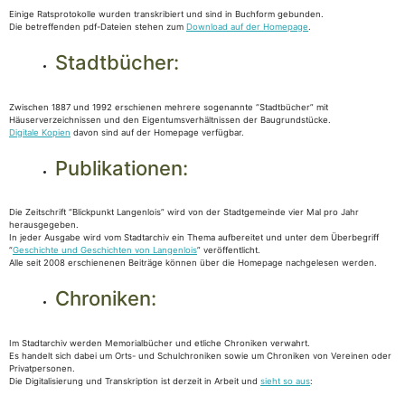
Einige Ratsprotokolle wurden transkribiert und sind in Buchform gebunden.
Die betreffenden pdf-Dateien stehen zum
Download auf der Homepage
.
Stadtbücher:
Zwischen 1887 und 1992 erschienen mehrere sogenannte “Stadtbücher” mit
Häuserverzeichnissen und den Eigentumsverhältnissen der Baugrundstücke.
Digitale Kopien
davon sind auf der Homepage verfügbar.
Publikationen:
Die Zeitschrift “Blickpunkt Langenlois” wird von der Stadtgemeinde vier Mal pro Jahr
herausgegeben.
In jeder Ausgabe wird vom Stadtarchiv ein Thema aufbereitet und unter dem Überbegriff
“
Geschichte und Geschichten von Langenlois
” veröffentlicht.
Alle seit 2008 erschienenen Beiträge können über die Homepage nachgelesen werden.
Chroniken:
Im Stadtarchiv werden Memorialbücher und etliche Chroniken verwahrt.
Es handelt sich dabei um Orts- und Schulchroniken sowie um Chroniken von Vereinen oder
Privatpersonen.
Die Digitalisierung und Transkription ist derzeit in Arbeit und
sieht so aus
: