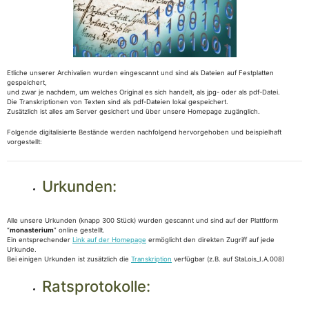
Etliche unserer Archivalien wurden eingescannt und sind als Dateien auf Festplatten
gespeichert,
und zwar je nachdem, um welches Original es sich handelt, als jpg- oder als pdf-Datei.
Die Transkriptionen von Texten sind als pdf-Dateien lokal gespeichert.
Zusätzlich ist alles am Server gesichert und über unsere Homepage zugänglich.
Folgende digitalisierte Bestände werden nachfolgend hervorgehoben und beispielhaft
vorgestellt:
Urkunden:
Alle unsere Urkunden (knapp 300 Stück) wurden gescannt und sind auf der Plattform
“
monasterium
” online gestellt.
Ein entsprechender
Link auf der Homepage
ermöglicht den direkten Zugriff auf jede
Urkunde.
Bei einigen Urkunden ist zusätzlich die
Transkription
verfügbar (z.B. auf StaLois_I.A.008)
Ratsprotokolle: