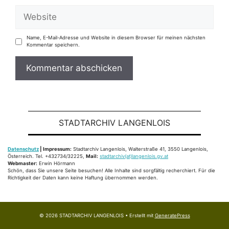
Website
Name, E-Mail-Adresse und Website in diesem Browser für meinen nächsten
Kommentar speichern.
STADTARCHIV LANGENLOIS
Datenschutz
| Impressum:
Stadtarchiv Langenlois, Walterstraße 41, 3550 Langenlois,
Österreich. Tel. +432734/32225,
Mail:
stadtarchiv(at)langenlois.gv.at
Webmaster:
Erwin Hörmann
Schön, dass Sie unsere Seite besuchen! Alle Inhalte sind sorgfältig recherchiert. Für die
Richtigkeit der Daten kann keine Haftung übernommen werden.
© 2026 STADTARCHIV LANGENLOIS
• Erstellt mit
GeneratePress