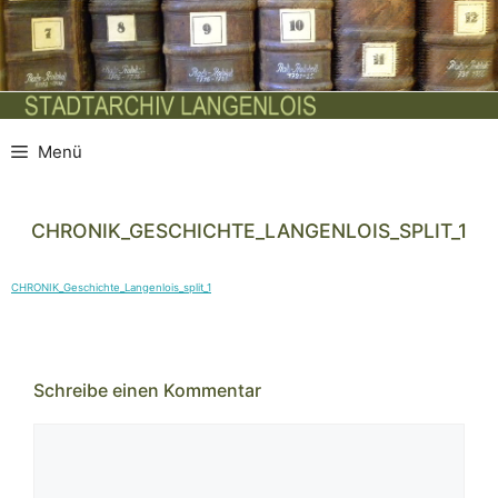
Zum
Inhalt
springen
Menü
CHRONIK_GESCHICHTE_LANGENLOIS_SPLIT_1
CHRONIK_Geschichte_Langenlois_split_1
Schreibe einen Kommentar
Kommentar