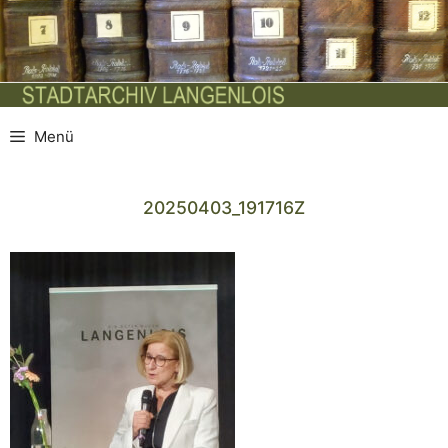
Zum
Inhalt
springen
Menü
20250403_191716Z